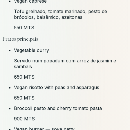
Vegan caprese
Tofu grelhado, tomate marinado, pesto de
brócolos, balsâmico, azeitonas
550 MTS
Pratos principais
Vegetable curry
Servido num popadum com arroz de jasmim e
sambals
650 MTS
Vegan risotto with peas and asparagus
650 MTS
Broccoli pesto and cherry tomato pasta
900 MTS
Vegan burger — soya patty