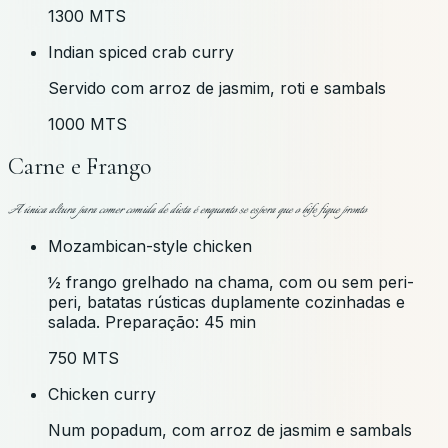
1300 MTS
Indian spiced crab curry
Servido com arroz de jasmim, roti e sambals
1000 MTS
Carne e Frango
A única altura para comer comida de dieta é enquanto se espera que o bife fique pronto
Mozambican-style chicken
½ frango grelhado na chama, com ou sem peri-
peri, batatas rústicas duplamente cozinhadas e
salada. Preparação: 45 min
750 MTS
Chicken curry
Num popadum, com arroz de jasmim e sambals