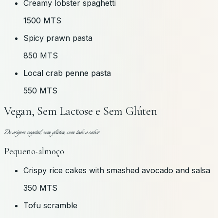
Creamy lobster spaghetti
1500 MTS
Spicy prawn pasta
850 MTS
Local crab penne pasta
550 MTS
Vegan, Sem Lactose e Sem Glúten
De origem vegetal, sem glúten, com todo o sabor
Pequeno-almoço
Crispy rice cakes with smashed avocado and salsa
350 MTS
Tofu scramble