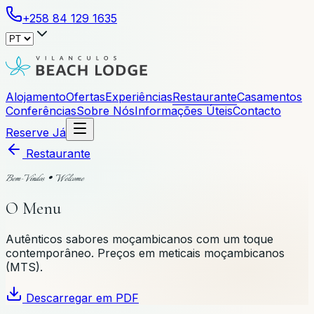
+258 84 129 1635
Alojamento
Ofertas
Experiências
Restaurante
Casamentos
Conferências
Sobre Nós
Informações Úteis
Contacto
Reserve Já
Restaurante
Bem-Vindos · Welcome
O Menu
Autênticos sabores moçambicanos com um toque
contemporâneo. Preços em meticais moçambicanos
(MTS).
Descarregar em PDF