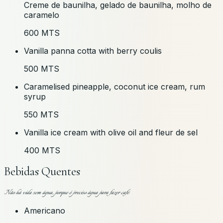
Creme de baunilha, gelado de baunilha, molho de
caramelo
600 MTS
Vanilla panna cotta with berry coulis
500 MTS
Caramelised pineapple, coconut ice cream, rum
syrup
550 MTS
Vanilla ice cream with olive oil and fleur de sel
400 MTS
Bebidas Quentes
Não há vida sem água, porque é preciso água para fazer café
Americano