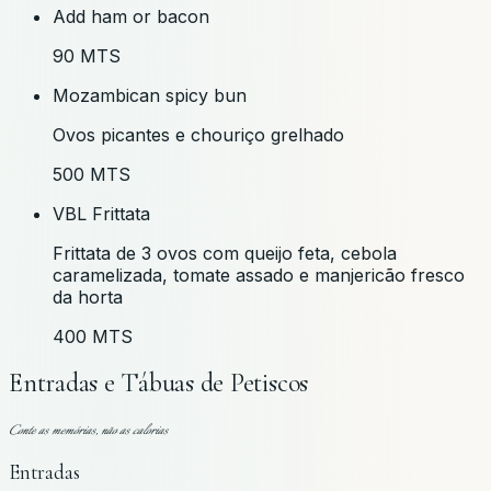
Add ham or bacon
90 MTS
Mozambican spicy bun
Ovos picantes e chouriço grelhado
500 MTS
VBL Frittata
Frittata de 3 ovos com queijo feta, cebola
caramelizada, tomate assado e manjericão fresco
da horta
400 MTS
Entradas e Tábuas de Petiscos
Conte as memórias, não as calorias
Entradas