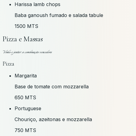
Harissa lamb chops
Baba ganoush fumado e salada tabule
1500 MTS
Pizza e Massas
Vinho e jantar: a combinação vencedora
Pizza
Margarita
Base de tomate com mozzarella
650 MTS
Portuguese
Chouriço, azeitonas e mozzarella
750 MTS