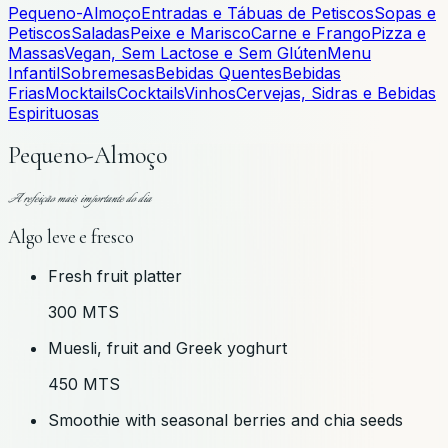
Pequeno-Almoço
Entradas e Tábuas de Petiscos
Sopas e
Petiscos
Saladas
Peixe e Marisco
Carne e Frango
Pizza e
Massas
Vegan, Sem Lactose e Sem Glúten
Menu
Infantil
Sobremesas
Bebidas Quentes
Bebidas
Frias
Mocktails
Cocktails
Vinhos
Cervejas, Sidras e Bebidas
Espirituosas
Pequeno-Almoço
A refeição mais importante do dia
Algo leve e fresco
Fresh fruit platter
300 MTS
Muesli, fruit and Greek yoghurt
450 MTS
Smoothie with seasonal berries and chia seeds